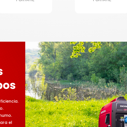
s
pos
iciencia.
o.
humo.
ara el