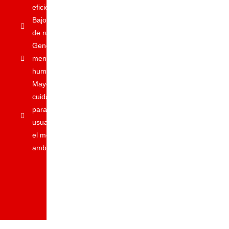
eficiencia.
Bajo nivel
de ruido.
Generan
menos
humo.
Mayor
cuidado
para el
usuario y
el medio
ambiente.