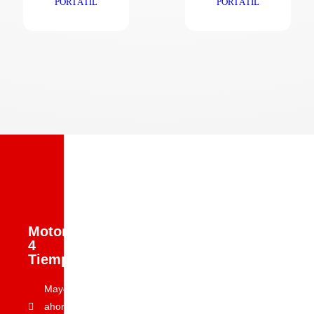
PORTÁTIL
PORTÁTIL
Motores
4
Tiempos
Mayor
ahorro y