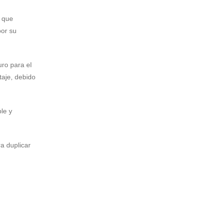
o que
por su
uro para el
taje, debido
le y
a duplicar